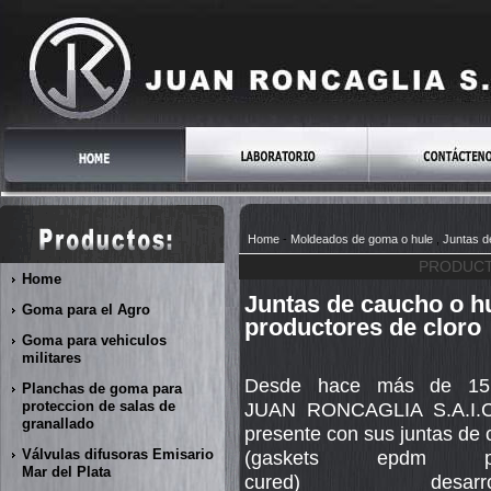
Home
-
Moldeados de goma o hule
,
Juntas d
PRODUCT
Home
Juntas de caucho o h
Goma para el Agro
productores de cloro
Goma para vehiculos
militares
Desde hace más de 15
Planchas de goma para
proteccion de salas de
JUAN RONCAGLIA S.A.I.C
granallado
presente con sus juntas de
Válvulas difusoras Emisario
(gaskets epdm pe
Mar del Plata
cured) desarroll