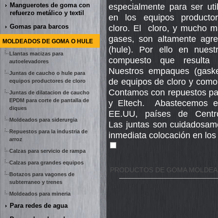
Manguerotes de goma con
especialmente para ser uti
refuerzo metálico y textil
en los equipos producto
Gomas para barcos
cloro. El cloro, y mucho 
gases, son altamente agr
MOLDEADOS DE GOMA O HULE
(hule). Por ello en nuest
Llantas macizas para
compuesto que resulta 
autoelevadores
Nuestros empaques (gasket
Juntas de caucho o hule para
de equipos de cloro y como 
equipos productores de cloro
Contamos con repuestos par
Juntas de dilatacion de caucho
EPDM para corte de pantalla de
y Eltech. Abastecemos e
diques
EE.UU, países de Centr
Moldeados para siderurgia
Las juntas son cuidadosamen
Repuestos para la industria de
inmediata colocación en los
arroz
Calzas para servicio de rampa
Calzas para grandes equipos
PRODUCTOS DE GOMA MOLDEA
Botazos para vagones de
subterraneo y trenes
Moldeados para mineria
Para redes de agua