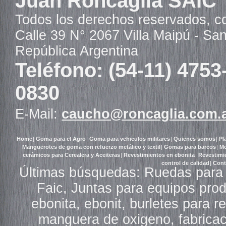
Juan Roncaglia SAIC
Todos los derechos reservados, c
Calle 39 N° 2067 Villa Maipú - Sa
República Argentina
Teléfono: (54-11) 4753
0830
E-Mail:
caucho@roncaglia.com.
Home
|
Goma para el Agro
|
Goma para vehiculos militares
|
Quienes somos
|
Pl
Manguerotes de goma con refuerzo metálico y textil
|
Gomas para barcos
|
Mo
cerámicos para Cerealera y Aceiteras
|
Revestimientos en ebonita
|
Revestimi
control de calidad
|
Cont
Últimas búsquedas: Ruedas para 
Faic, Juntas para equipos pro
ebonita, ebonit, burletes para 
manguera de oxigeno, fabricac