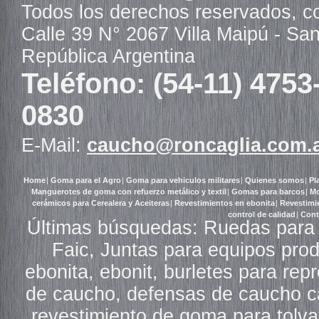
Todos los derechos reservados, c
Calle 39 N° 2067 Villa Maipú - Sa
República Argentina
Teléfono: (54-11) 4753
0830
E-Mail:
caucho@roncaglia.com.
Home
|
Goma para el Agro
|
Goma para vehiculos militares
|
Quienes somos
|
Pl
Manguerotes de goma con refuerzo metálico y textil
|
Gomas para barcos
|
Mo
cerámicos para Cerealera y Aceiteras
|
Revestimientos en ebonita
|
Revestimi
control de calidad
|
Cont
Últimas búsquedas: Ruedas para 
Faic, Juntas para equipos pro
ebonita, ebonit, burletes para re
de caucho, defensas de caucho ca
revestimiento de goma para tolv