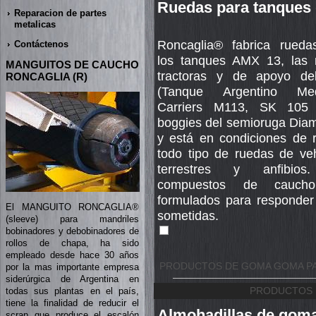
Ruedas para tanques
Reparacion de partes
metalicas
Roncaglia® fabrica rueda
Contáctenos
los tanques AMX 13, las 
MANGUITOS DE CAUCHO
tractoras y de apoyo d
RONCAGLIA (R)
(Tanque Argentino Med
Carriers M113, SK 105
boggies del semioruga Dia
y está en condiciones de 
todo tipo de ruedas de ve
terrestres y anfibios
compuestos de cauch
formulados para responder
El MANGUITO RONCAGLIA®
sometidas.
(sleeve) para mandriles
bobinadores y debobinadores de
rollos de chapa, ha sido
empleado desde hace 30 años
PRODUCTOS DE GOMA GOMA PA
por la mas importante empresa
siderúrgica de Argentina en
todas sus plantas en el país,
PRODUCTOS 
tiene la finalidad de reducir el
Almohadillas de goma
scrap que produce el escalón