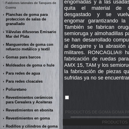
engomadas y a las usadas
Faldones laterales de Tanques de
quita el material de 
Guerra
desgastado y se vuel
Planchas de goma para
proteccion de salas de
engomar garantizando la
granallado
También se fabrican oru
Válvulas difusoras Emisario
semioruga y almohadillas pa
Mar del Plata
se han desarrollado compu
Manguerotes de goma con
al desgarre y la abrasión
refuerzo metálico y textil
militares.
RONCAGLIA®
ha
Gomas para barcos
fabricación de ruedas par
AMX 15, TAM y los semioruga
Moldeados de goma o hule
la fabricación de piezas q
Para redes de agua
sufridas ya no se encuent
Para redes cloacales
Poliuretano
Revestimientos cerámicos
para Cerealera y Aceiteras
Revestimientos en ebonita
PRODUCTOS DE GOMA GOMA PA
Revestimientos en goma
PRODUCTOS 
Rodillos y cilindros de goma