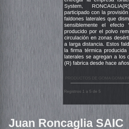
System, RONCAGLIA(
participado con la provisión
faldones laterales que dis
sensiblemente el efecto "
producido por el polvo rem
circulación en zonas desért
a larga distancia. Estos fa
la firma térmica producida
laterales se agregan a lo
(R) fabrica desde hace año
PRODUCTOS DE GOMA GOMA PA
Registros 1 a 5 de 5
Juan Roncaglia SAIC