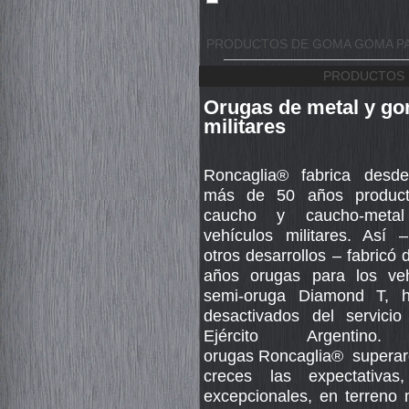
PRODUCTOS DE GOMA GOMA PA
PRODUCTOS 
Orugas de metal y go
militares
Roncaglia® fabrica desd
más de 50 años produc
caucho y caucho-metal
vehículos militares. Así 
otros desarrollos – fabricó 
años orugas para los veh
semi-oruga Diamond T, 
desactivados del servicio
Ejército Argentino
orugas
Roncaglia®
superar
creces las expectativa
excepcionales, en terreno