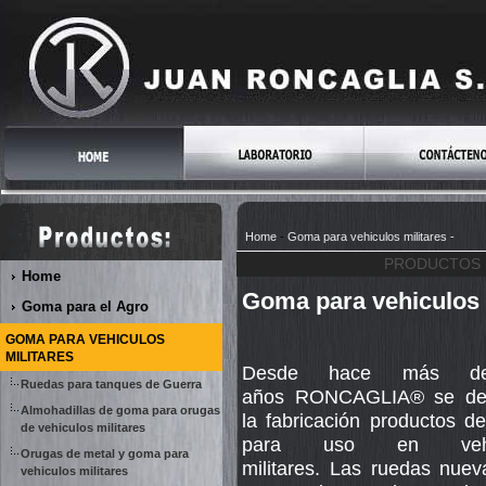
Home
-
Goma para vehiculos militares
-
PRODUCTOS 
Home
Goma para vehiculos 
Goma para el Agro
GOMA PARA VEHICULOS
MILITARES
Desde hace más d
Ruedas para tanques de Guerra
años
RONCAGLIA®
se de
Almohadillas de goma para orugas
la fabricación productos 
de vehiculos militares
para uso en vehí
Orugas de metal y goma para
militares. Las ruedas nue
vehiculos militares