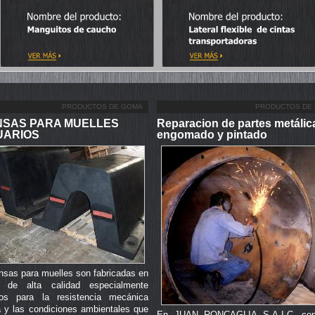
PRODUCTOS DE GOMA
PRODUCTOS DE
NSAS PARA MUELLES
Reparacion de partes metálic
UARIOS
engomado y pintado
nsas para muelles son fabricadas en
 de alta calidad especialmente
dos para la resistencia mecánica
a y las condiciones ambientales que
En JUAN RONCAGLIA S.A.I.C. co