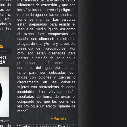
mar a través de cañerías de varios
ción de
kilómetros de extensión y que con
das por
las válvulas no corren el peligro de
forma,
retorno de agua en las crecientes o
, etc,
corrientes marinas. Las válvulas
adas o
están preparadas para resistir el
en las
ataque del medio líquido, así como
el ozono. Los compuestos de
caucho son altamente resistentes
al agua de mar y/o río y la posible
fo
presencia de hidrocarburos. Por
 GOMA
otro lado están diseñadas para
CHO
resistir la presión del agua en la
RIA
profundidad, así como las
corrientes del agua. Se fabrican
tanto para ser colocadas con
bridas con bulones y tuercas o
directamente en las cañerías
sujetas con abrazaderas de acero
inoxidable. Las válvulas están
diseñadas de forma de evitar el
colapsado y/o que las corrientes
les provoque un efecto "guante de
mano"
+ Más info
olvas,
ipo de
Válvulas de retencion tipo Pico de