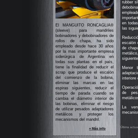
rubber s
debobina
emplead
importan
en todas
El MANGUITO RONCAGLIA®
las sigui
(sleeve) para mandriles
bobinadores y debobinadores de
Reducci
rollos de chapa, ha sido
escalón 
empleado desde hace 30 años
de chapa
por la mas importante empresa
metálico
siderúrgica de Argentina en
siguiente
todas sus plantas en el país,
tiene la finalidad de reducir el
Menor t
scrap que produce el escalón
adaptaci
del comienzo de la bobina,
interiore
eliminar las marcas en las
Operació
espiras siguientes, reducir el
de pes
tiempo de parada cuando se
metálico
cambia el diámetro interior de
las bobinas, eliminar el riesgo
La vent
de utilizar pesados adaptadores
mecanism
metálicos y proteger los
mecanismos del mandril.
Última actu
+ Más info