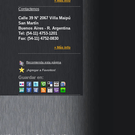
+ Más info
Contactenos
Calle 39 N° 2067 Villa Maipú
San Martín
Buenos Aires - R. Argentina
Tel: (54-11) 4753-1201
Fax: (54-11) 4752-0830
+ Más info
Recomienda esta página
¡Agregar a Favoritos!
Guardar en: