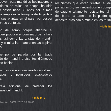
leeve - para mandriles bobinadores y
recipientes que estén sujetos al de
dores de rollos de chapa, ha sido
por abrasión, son revestidos en com
o desde hace 30 años por la mas
de caucho altamente resistentes al 
te empresa siderúrgica de Argentina
del barro, la arena, o la piedra 
 sus plantas en el país, por poseer
deposita, traslada o muele en los mis
entes ventajas:
+ Más in
ón de scrap porque absorbe el
que produce el comienzo de la hoja
, así como las aristas del mandril
, y elimina las marcas en las espiras
s.
iempo de parada por la rápida
ón del mandril a distintos diámetros
 de bobina.
n más segura comparada con el uso
ados y peligrosos adaptadores
s.
aja adicional de proteger los
os del mandril.
+ Más info
alización: 06/08/2026 16:48:00