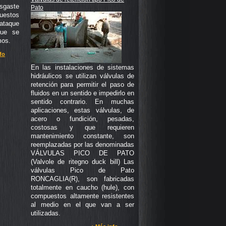
sgaste
Pato
puestos
ataque
que se
mos.
fo
En las instalaciones de sistemas
hidráulicos se utilizan válvulas de
retención para permitir el paso de
fluidos en un sentido e impedirlo en
sentido contrario. En muchas
aplicaciones, estas válvulas, de
acero o fundición, pesadas,
costosas y que requieren
mantenimiento constante, son
reemplazadas por las denominadas
VÁLVULAS PICO DE PATO
(Valvole de ritegno duck bill) Las
válvulas Pico de Pato
RONCAGLIA(R), son fabricadas
totalmente en caucho (hule), con
compuestos altamente resistentes
al medio en el que van a ser
utilizadas.