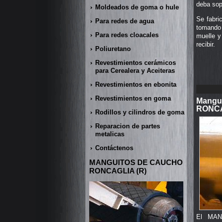
deba sop
Moldeados de goma o hule
Se fabri
Para redes de agua
tomando 
Para redes cloacales
muelle y
recibir.
Poliuretano
Revestimientos cerámicos
para Cerealera y Aceiteras
Revestimientos en ebonita
Revestimientos en goma
Mangui
RONCA
Rodillos y cilindros de goma
Reparacion de partes
metalicas
Contáctenos
MANGUITOS DE CAUCHO
RONCAGLIA (R)
El MAN