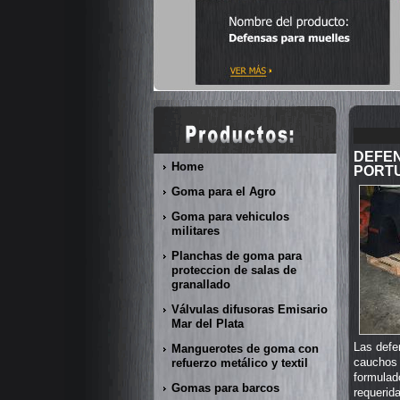
DEFE
Home
PORT
Goma para el Agro
Goma para vehiculos
militares
Planchas de goma para
proteccion de salas de
granallado
Válvulas difusoras Emisario
Mar del Plata
Las defe
Manguerotes de goma con
cauchos
refuerzo metálico y textil
formula
Gomas para barcos
requerid