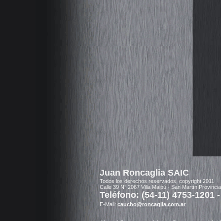
Juan Roncaglia SAIC
Todos los derechos reservados, copyright 2011
Calle 39 N° 2067 Villa Maipú - San Martín Provinci
Teléfono: (54-11) 4753-1201 -
E-Mail:
caucho@roncaglia.com.ar