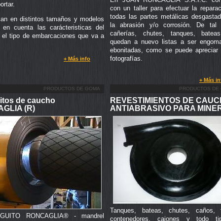
ortar.
con un taller para efectuar la repara
todas las partes metálicas desgasta
can en distintos tamaños y modelos
la abrasión y/o corrosión. De tal 
en cuenta las carácteristicas del
cañerías, chutes, tanques, bateas
 el tipo de embarcaciones que va a
quedan a nuevo listas a ser engom
ebonitadas, como se puede apreciar 
fotografías.
+ Más info
+ Más in
PRODUCTOS DE GOMA
PRODUCTOS DE
tos de caucho
REVESTIMIENTOS DE CAU
GLIA (R)
ANTIABRASIVO PARA MINE
Tanques, bateas, chutes, caños, t
GUITO RONCAGLIA® - mandrel
contenedores, cajones y todo t