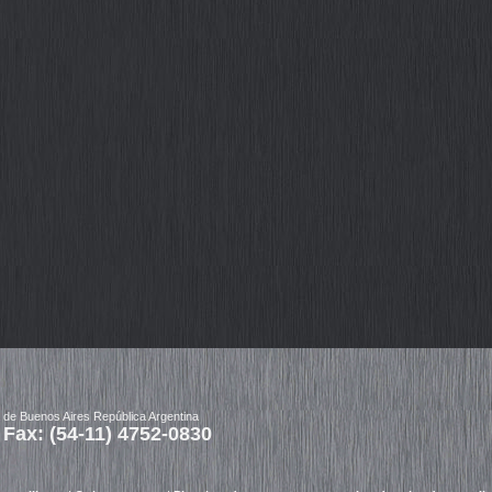
a de Buenos Aires República Argentina
 Fax: (54-11) 4752-0830